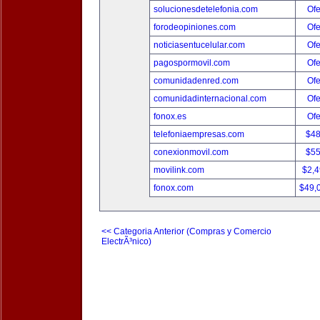
solucionesdetelefonia.com
Ofe
forodeopiniones.com
Ofe
noticiasentucelular.com
Ofe
pagospormovil.com
Ofe
comunidadenred.com
Ofe
comunidadinternacional.com
Ofe
fonox.es
Ofe
telefoniaempresas.com
$4
conexionmovil.com
$5
movilink.com
$2,
fonox.com
$49,
<< Categoria Anterior (Compras y Comercio
ElectrÃ³nico)