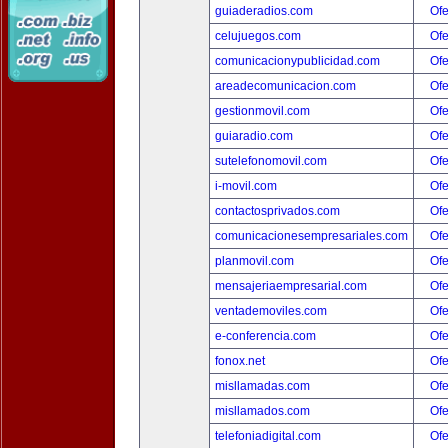
guiaderadios.com
Ofe
celujuegos.com
Ofe
comunicacionypublicidad.com
Ofe
areadecomunicacion.com
Ofe
gestionmovil.com
Ofe
guiaradio.com
Ofe
sutelefonomovil.com
Ofe
i-movil.com
Ofe
contactosprivados.com
Ofe
comunicacionesempresariales.com
Ofe
planmovil.com
Ofe
mensajeriaempresarial.com
Ofe
ventademoviles.com
Ofe
e-conferencia.com
Ofe
fonox.net
Ofe
misllamadas.com
Ofe
misllamados.com
Ofe
telefoniadigital.com
Ofe