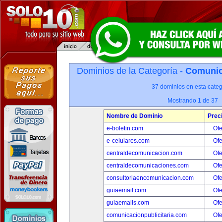
Dominios de la Categoría -
Comunica
37 dominios en esta categ
Mostrando 1 de 37
Nombre de Dominio
Prec
e-boletin.com
Ofe
e-celulares.com
Ofe
centraldecomunicacion.com
Ofe
centraldecomunicaciones.com
Ofe
consultoriaencomunicacion.com
Ofe
guiaemail.com
Ofe
guiaemails.com
Ofe
comunicacionpublicitaria.com
Ofe