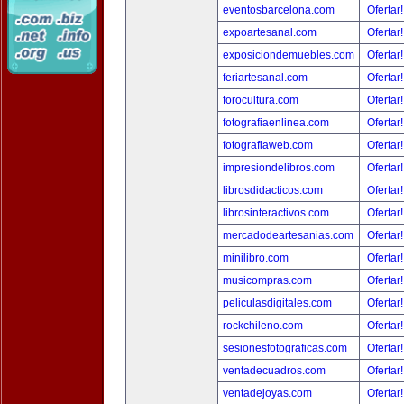
eventosbarcelona.com
Ofertar
expoartesanal.com
Ofertar
exposiciondemuebles.com
Ofertar
feriartesanal.com
Ofertar
forocultura.com
Ofertar
fotografiaenlinea.com
Ofertar
fotografiaweb.com
Ofertar
impresiondelibros.com
Ofertar
librosdidacticos.com
Ofertar
librosinteractivos.com
Ofertar
mercadodeartesanias.com
Ofertar
minilibro.com
Ofertar
musicompras.com
Ofertar
peliculasdigitales.com
Ofertar
rockchileno.com
Ofertar
sesionesfotograficas.com
Ofertar
ventadecuadros.com
Ofertar
ventadejoyas.com
Ofertar