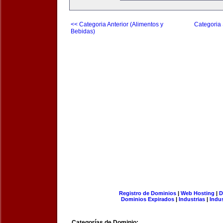
<< Categoria Anterior (Alimentos y
Categoria 
Bebidas)
Registro de Dominios
|
Web Hosting
|
D
Dominios Expirados
|
Industrias
|
Indu
Categorías de Dominio: