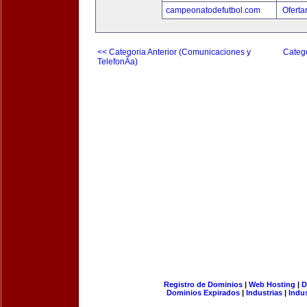
campeonatodefutbol.com
Oferta
<< Categoria Anterior (Comunicaciones y
Catego
TelefonÃ­a)
Registro de Dominios
|
Web Hosting
|
D
Dominios Expirados
|
Industrias
|
Indu