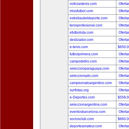
noticiastenis.com
Oferta
missfutbol.com
Oferta
estrellasdeldeporte.com
Oferta
tenisprofesional.com
Oferta
efutbolista.com
Oferta
deslizador.com
Oferta
e-tenis.com
$650.
futbolprimera.com
Oferta
campodetiro.com
Oferta
seleccionparaguaya.com
Oferta
seleccionado.com
Oferta
campeonatoargentino.com
Oferta
surfistas.org
Oferta
e-Deportes.com
$559.
seleccionargentina.com
Oferta
eventosbarcelona.com
Oferta
sociosclub.com
$660.
deporteamateur.com
Oferta