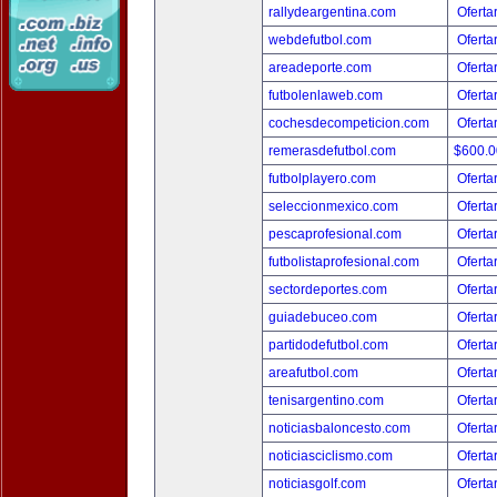
rallydeargentina.com
Oferta
webdefutbol.com
Oferta
areadeporte.com
Oferta
futbolenlaweb.com
Oferta
cochesdecompeticion.com
Oferta
remerasdefutbol.com
$600.
futbolplayero.com
Oferta
seleccionmexico.com
Oferta
pescaprofesional.com
Oferta
futbolistaprofesional.com
Oferta
sectordeportes.com
Oferta
guiadebuceo.com
Oferta
partidodefutbol.com
Oferta
areafutbol.com
Oferta
tenisargentino.com
Oferta
noticiasbaloncesto.com
Oferta
noticiasciclismo.com
Oferta
noticiasgolf.com
Oferta