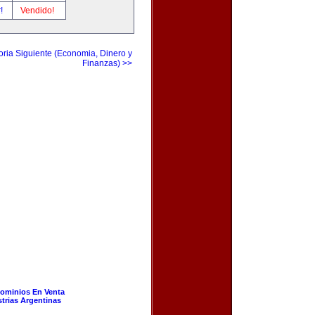
r!
Vendido!
ria Siguiente (Economia, Dinero y
Finanzas) >>
ominios En Venta
strias Argentinas