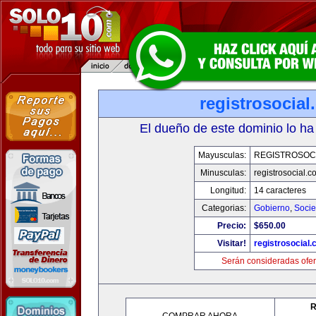
registrosocia
El dueño de este dominio lo ha
Mayusculas:
REGISTROSOC
Minusculas:
registrosocial.c
Longitud:
14 caracteres
Categorias:
Gobierno
,
Soci
Precio:
$650.00
Visitar!
registrosocial
Serán consideradas ofer
R