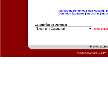
Registro de Dominios
|
Web Hosting
|
D
Dominios Expirados
|
Industrias
|
Indu
Categorías de Dominio:
[Pág. princi
** Precios expre
© 2002/2022 Solo10.com