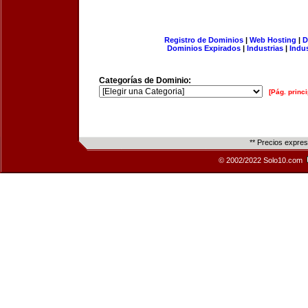
Registro de Dominios
|
Web Hosting
|
D
Dominios Expirados
|
Industrias
|
Indu
Categorías de Dominio:
[Pág. princi
** Precios expre
© 2002/2022 Solo10.com