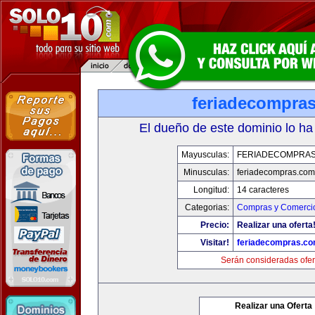
feriadecompra
El dueño de este dominio lo ha
Mayusculas:
FERIADECOMPRA
Minusculas:
feriadecompras.com
Longitud:
14 caracteres
Categorias:
Compras y Comercio
Precio:
Realizar una oferta
Visitar!
feriadecompras.c
Serán consideradas ofer
Realizar una Oferta