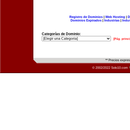
Registro de Dominios
|
Web Hosting
|
D
Dominios Expirados
|
Industrias
|
Indu
Categorías de Dominio:
[Pág. princi
** Precios expre
© 2002/2022 Solo10.com