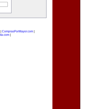
|
ComprasPorMayor.com
|
nta.com
|