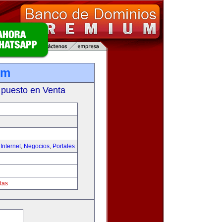
om
 puesto en Venta
,
Internet
,
Negocios
,
Portales
tas