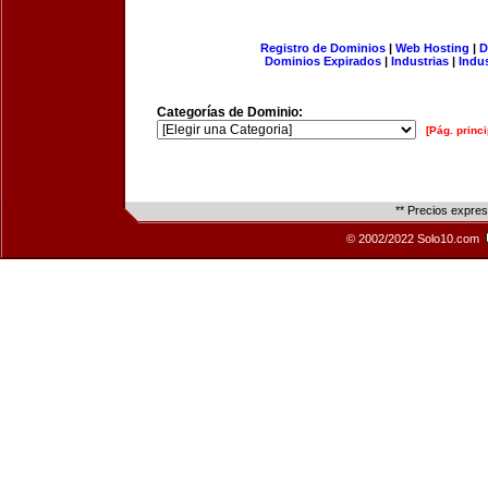
Registro de Dominios
|
Web Hosting
|
D
Dominios Expirados
|
Industrias
|
Indu
Categorías de Dominio:
[Pág. princi
** Precios expre
© 2002/2022 Solo10.com