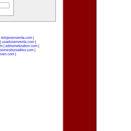
|
relojesenventa.com
|
|
usadosenventa.com
|
om
|
admonetization.com
|
rsionesbursatiles.com
|
oven.com
|