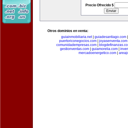
Precio Ofrecido $
Otros dominios en venta:
guiainmobiliaria.net
|
guiadesantiago.com
puertoriconegocios.com
|
joyasenventa.com
comunidadempresas.com
|
blogdefinanzas.c
gestionventas.com
|
guiamorelia.com
|
inve
mercadoenergetico.com
|
areaj