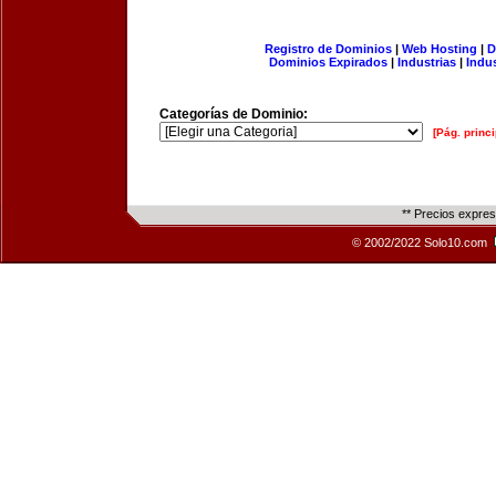
Registro de Dominios
|
Web Hosting
|
D
Dominios Expirados
|
Industrias
|
Indu
Categorías de Dominio:
[Pág. princi
** Precios expre
© 2002/2022 Solo10.com