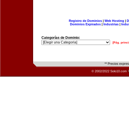
Registro de Dominios
|
Web Hosting
|
D
Dominios Expirados
|
Industrias
|
Indu
Categorías de Dominio:
[Pág. princi
** Precios expre
© 2002/2022 Solo10.com