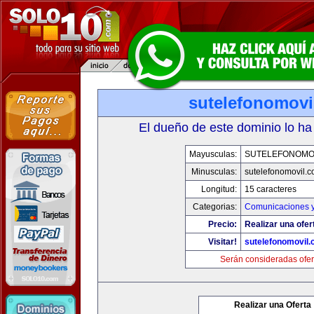
sutelefonomovi
El dueño de este dominio lo ha
Mayusculas:
SUTELEFONOMO
Minusculas:
sutelefonomovil.
Longitud:
15 caracteres
Categorias:
Comunicaciones y
Precio:
Realizar una ofer
Visitar!
sutelefonomovil
Serán consideradas ofer
Realizar una Oferta