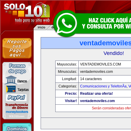
ventademovile
Vendido!
Mayusculas:
VENTADEMOVILES.COM
Minusculas:
ventademoviles.com
Longitud:
14 caracteres
Categorias:
Comunicaciones y TelefonÃ­a
,
V
Precio:
Realizar una oferta!
Visitar!
ventademoviles.com
Serán consideradas ofer