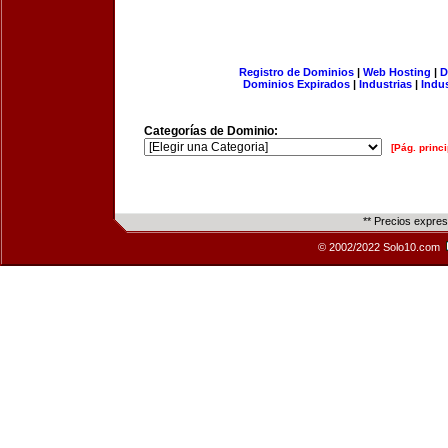
Registro de Dominios
|
Web Hosting
|
D
Dominios Expirados
|
Industrias
|
Indu
Categorías de Dominio:
[Pág. princi
** Precios expre
© 2002/2022 Solo10.com