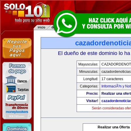
cazadordenotici
El dueño de este dominio lo ha
Mayusculas:
CAZADORDENOTI
Minusculas:
cazadordenoticia
Longitud:
17 caracteres
Categorias:
InformaciÃ³n y Not
Precio:
Realizar una ofert
Visitar!
cazadordenotici
Serán consideradas ofer
Realizar una Oferta