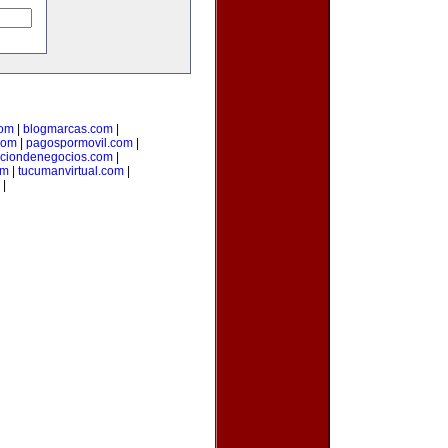
com
|
blogmarcas.com
|
com
|
pagospormovil.com
|
cciondenegocios.com
|
om
|
tucumanvirtual.com
|
|