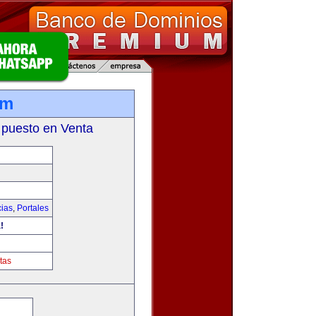
om
 puesto en Venta
cias
,
Portales
!
tas