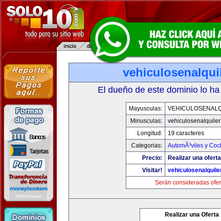
vehiculosenalqui
El dueño de este dominio lo ha
Mayusculas:
VEHICULOSENALQ
Minusculas:
vehiculosenalquile
Longitud:
19 caracteres
Categorias:
AutomÃ³viles y Coc
Precio:
Realizar una oferta
Visitar!
vehiculosenalquile
Serán consideradas ofer
Realizar una Oferta