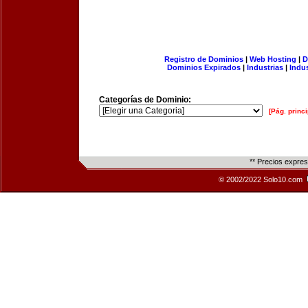
Registro de Dominios
|
Web Hosting
|
D
Dominios Expirados
|
Industrias
|
Indu
Categorías de Dominio:
[Pág. princi
** Precios expre
© 2002/2022 Solo10.com