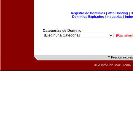
Registro de Dominios
|
Web Hosting
|
D
Dominios Expirados
|
Industrias
|
Indu
Categorías de Dominio:
[Pág. princi
** Precios expre
© 2002/2022 Solo10.com