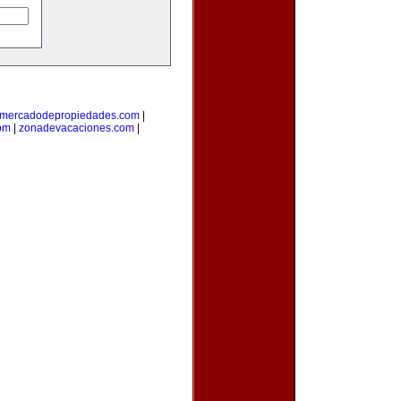
mercadodepropiedades.com
|
com
|
zonadevacaciones.com
|