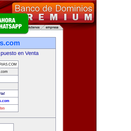
as.com
 puesto en Venta
RIAS.COM
s.com
ta!
as.com
tas