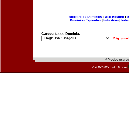
Registro de Dominios
|
Web Hosting
|
D
Dominios Expirados
|
Industrias
|
Indu
Categorías de Dominio:
[Pág. princi
** Precios expre
© 2002/2022 Solo10.com