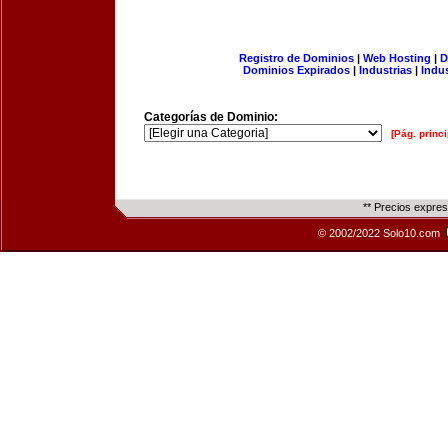
Registro de Dominios
|
Web Hosting
|
D
Dominios Expirados
|
Industrias
|
Indu
Categorías de Dominio:
[Pág. princi
** Precios expre
© 2002/2022 Solo10.com