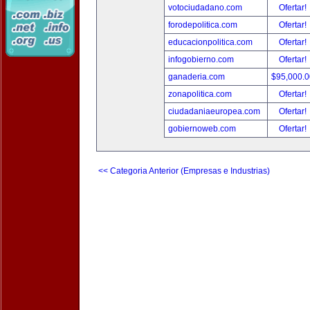
votociudadano.com
Ofertar!
forodepolitica.com
Ofertar!
educacionpolitica.com
Ofertar!
infogobierno.com
Ofertar!
ganaderia.com
$95,000.
zonapolitica.com
Ofertar!
ciudadaniaeuropea.com
Ofertar!
gobiernoweb.com
Ofertar!
<< Categoria Anterior (Empresas e Industrias)