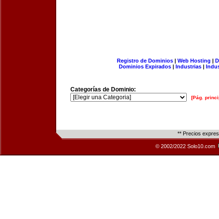
Registro de Dominios
|
Web Hosting
|
D
Dominios Expirados
|
Industrias
|
Indu
Categorías de Dominio:
[Pág. princi
** Precios expre
© 2002/2022 Solo10.com