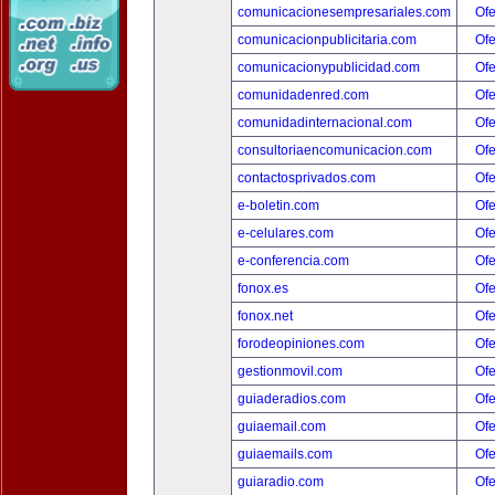
comunicacionesempresariales.com
Ofe
comunicacionpublicitaria.com
Ofe
comunicacionypublicidad.com
Ofe
comunidadenred.com
Ofe
comunidadinternacional.com
Ofe
consultoriaencomunicacion.com
Ofe
contactosprivados.com
Ofe
e-boletin.com
Ofe
e-celulares.com
Ofe
e-conferencia.com
Ofe
fonox.es
Ofe
fonox.net
Ofe
forodeopiniones.com
Ofe
gestionmovil.com
Ofe
guiaderadios.com
Ofe
guiaemail.com
Ofe
guiaemails.com
Ofe
guiaradio.com
Ofe