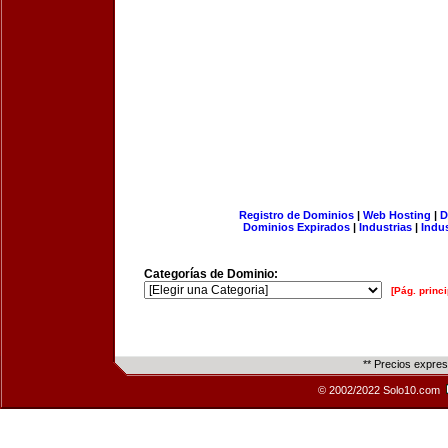
Registro de Dominios
|
Web Hosting
|
D
Dominios Expirados
|
Industrias
|
Indu
Categorías de Dominio:
[Pág. princi
** Precios expre
© 2002/2022 Solo10.com