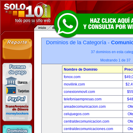
Dominios de la Categoría -
Comunica
37 dominios en esta categ
Mostrando 1 de 37
Nombre de Dominio
Prec
fonox.com
$49,
movilink.com
$2,
conexionmovil.com
$5
telefoniaempresas.com
$4
areadecomunicacion.com
Ofe
celujuegos.com
Ofe
centraldecomunicacion.com
Ofe
centraldecomunicaciones.com
Ofe