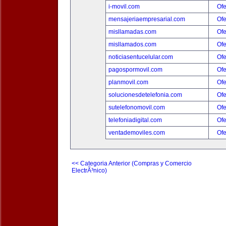
i-movil.com
Ofe
mensajeriaempresarial.com
Ofe
misllamadas.com
Ofe
misllamados.com
Ofe
noticiasentucelular.com
Ofe
pagospormovil.com
Ofe
planmovil.com
Ofe
solucionesdetelefonia.com
Ofe
sutelefonomovil.com
Ofe
telefoniadigital.com
Ofe
ventademoviles.com
Ofe
<< Categoria Anterior (Compras y Comercio
ElectrÃ³nico)