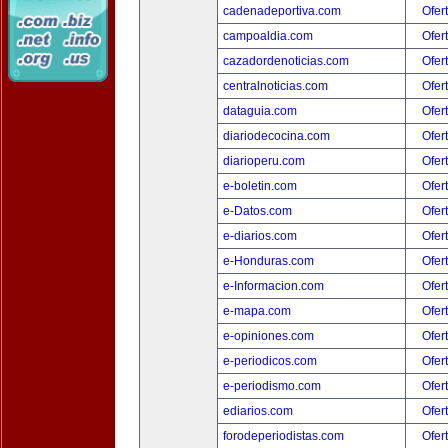
cadenadeportiva.com
Ofer
campoaldia.com
Ofer
cazadordenoticias.com
Ofer
centralnoticias.com
Ofer
dataguia.com
Ofer
diariodecocina.com
Ofer
diarioperu.com
Ofer
e-boletin.com
Ofer
e-Datos.com
Ofer
e-diarios.com
Ofer
e-Honduras.com
Ofer
e-Informacion.com
Ofer
e-mapa.com
Ofer
e-opiniones.com
Ofer
e-periodicos.com
Ofer
e-periodismo.com
Ofer
ediarios.com
Ofer
forodeperiodistas.com
Ofer