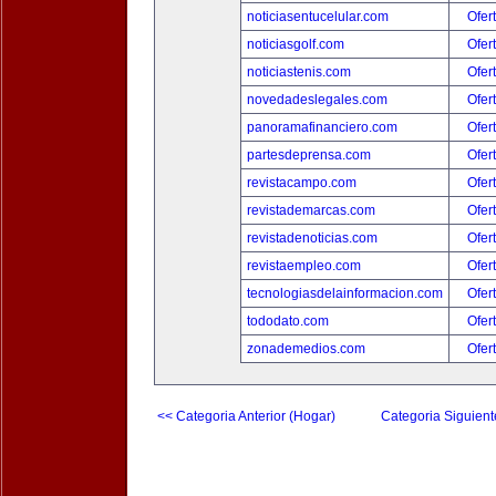
noticiasentucelular.com
Ofer
noticiasgolf.com
Ofer
noticiastenis.com
Ofer
novedadeslegales.com
Ofer
panoramafinanciero.com
Ofer
partesdeprensa.com
Ofer
revistacampo.com
Ofer
revistademarcas.com
Ofer
revistadenoticias.com
Ofer
revistaempleo.com
Ofer
tecnologiasdelainformacion.com
Ofer
tododato.com
Ofer
zonademedios.com
Ofer
<< Categoria Anterior (Hogar)
Categoria Siguient