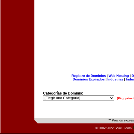
Registro de Dominios
|
Web Hosting
|
D
Dominios Expirados
|
Industrias
|
Indu
Categorías de Dominio:
[Pág. princi
** Precios expre
© 2002/2022 Solo10.com