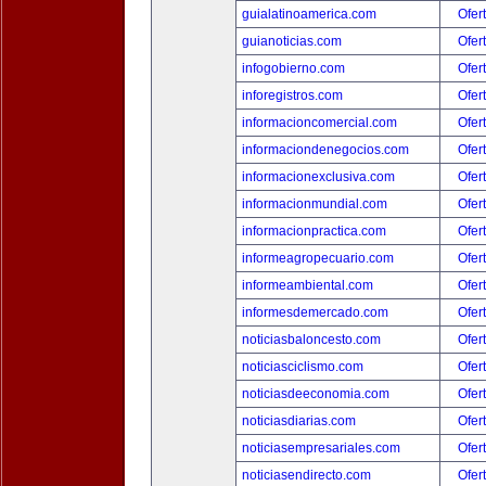
guialatinoamerica.com
Ofer
guianoticias.com
Ofer
infogobierno.com
Ofer
inforegistros.com
Ofer
informacioncomercial.com
Ofer
informaciondenegocios.com
Ofer
informacionexclusiva.com
Ofer
informacionmundial.com
Ofer
informacionpractica.com
Ofer
informeagropecuario.com
Ofer
informeambiental.com
Ofer
informesdemercado.com
Ofer
noticiasbaloncesto.com
Ofer
noticiasciclismo.com
Ofer
noticiasdeeconomia.com
Ofer
noticiasdiarias.com
Ofer
noticiasempresariales.com
Ofer
noticiasendirecto.com
Ofer