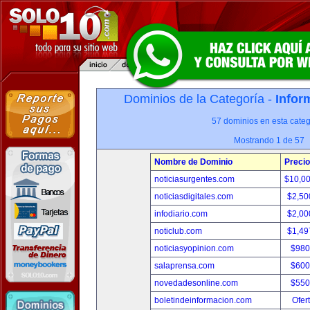
Dominios de la Categoría -
Infor
57 dominios en esta categ
Mostrando 1 de 57
Nombre de Dominio
Precio
noticiasurgentes.com
$10,0
noticiasdigitales.com
$2,50
infodiario.com
$2,00
noticlub.com
$1,49
noticiasyopinion.com
$980
salaprensa.com
$600
novedadesonline.com
$550
boletindeinformacion.com
Ofer